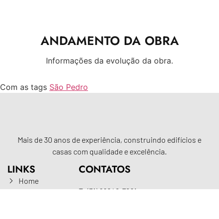
ANDAMENTO DA OBRA
Informações da evolução da obra.
Com as tags
São Pedro
Mais de 30 anos de experiência, construindo edifícios e
casas com qualidade e excelência.
LINKS
CONTATOS
Home
T: (31) 99246-7021
Sobre
sac@solidoengenharia.com.br
Construções
R AFONSO PENA, 863
Contato